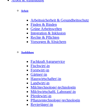
Arbeit & AusBildung
Arbeit
Arbeitssicherheit & Gesundheitsschutz
Finden & Binden
Grüne Arbeitswelten
Integration & Inklusion
Rechte & Pflichten
Vorsorgen & Absichern
Ausbildung
Fachkraft Agrarservice
Fischwirt/-in
Forstwirt/-in
Gärtner/-in
Hauswirtschafter/-in
Landwirt/-in
Milchtechnologe/-technologin
Milchwirtschaftl. Laborant/-in
Pferdewirt/-in
Pflanzentechnologe/-technologin
Revierjäger/-in