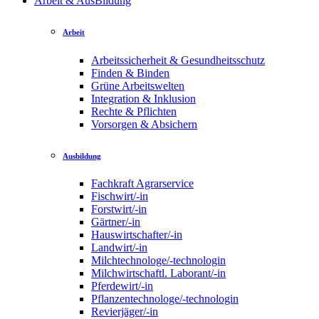
Arbeit & AusBildung
Arbeit
Arbeitssicherheit & Gesundheitsschutz
Finden & Binden
Grüne Arbeitswelten
Integration & Inklusion
Rechte & Pflichten
Vorsorgen & Absichern
Ausbildung
Fachkraft Agrarservice
Fischwirt/-in
Forstwirt/-in
Gärtner/-in
Hauswirtschafter/-in
Landwirt/-in
Milchtechnologe/-technologin
Milchwirtschaftl. Laborant/-in
Pferdewirt/-in
Pflanzentechnologe/-technologin
Revierjäger/-in