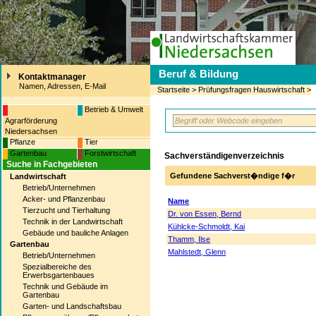
Beruf & Bildung
Kontaktmanager
Namen, Adressen, E-Mail
Startseite
>
Prüfungsfragen Hauswirtschaft
>
Betrieb & Umwelt
Agrarförderung
Niedersachsen
Pflanze
Tier
Gartenbau
Forstwirtschaft
Sachverständigenverzeichnis
Suche in Fachgebieten
Gefundene Sachverst�ndige f�r
Landwirtschaft
Betrieb/Unternehmen
Acker- und Pflanzenbau
Name
Tierzucht und Tierhaltung
Dr. von Essen, Bernd
Technik in der Landwirtschaft
Kühlcke-Schmoldt, Kai
Gebäude und bauliche Anlagen
Thamm, Ilse
Gartenbau
Mahlstedt, Glenn
Betrieb/Unternehmen
Spezialbereiche des
Erwerbsgartenbaues
Technik und Gebäude im
Gartenbau
Garten- und Landschaftsbau