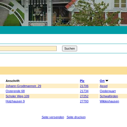
Anschrift
Plz
Ort
Johann-Grodtmannstr. 29
21706
Assel
Osterende 68
21734
Oederquart
Scholer Weg 109
27252
Schwaförden
Holzhausen 9
27793
Wildeshausen
Seite versenden
Seite drucken