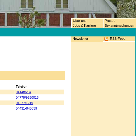
Über uns
Presse
Jobs & Karriere
Bekanntmachungen
Newsletter
RSS-Feed
Telefon
04148/204
04779/9250013
04277/1219
04431-945839